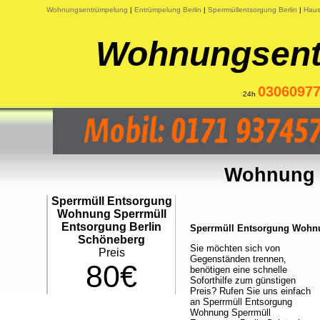
Wohnungsentrümpelung
|
Entrümpelung Berlin
|
Sperrmüllentsorgung Berlin
|
Haus
Wohnungsent
0306097
24h
Wohnung S
Sperrmüll Entsorgung
Wohnung Sperrmüll
Entsorgung Berlin
Sperrmüll Entsorgung Wohnun
Schöneberg
Sie möchten sich von
Preis
Gegenständen trennen,
80€
benötigen eine schnelle
Soforthilfe zum günstigen
Preis? Rufen Sie uns einfach
an Sperrmüll Entsorgung
Wohnung Sperrmüll