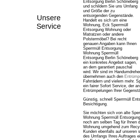
Entsorgung Berlin Schöneberg
und schildern Sie uns Umfang
und Größe der zu
entsorgenden Gegenstände.
Unsere
Handelt es sich um eine
Service
Wohnung, Eck Sperrmüll
Entsorgung Wohnung oder
Matratzen oder andere
Polstermöbel? Bei recht
genauen Angaben kann Ihnen
Sperrmüll Entsorgung
Wohnung Sperrmüll
Entsorgung Berlin Schöneberg
ein konkretes Angebot sagen,
an dem garantiert pauschal
wird. Wir sind im Handumdrehe
übernehmen auch den
Entrümp
Fahrrädern und vielem mehr. S
ein fairer Sofort Service, der 
Entrümpelungen Ihrer Gegenstä
Günstig, schnell Sperrmüll En
Besichtigung.
Sie möchten sich von alte Spe
Wohnung Sperrmüll Entsorgung B
noch am selben Tag für Ihnen 
Wohnung umgehend zum Recycli
Kunden ebenfalls auf unseren s
des Umfangs Ihres Auftrages ei