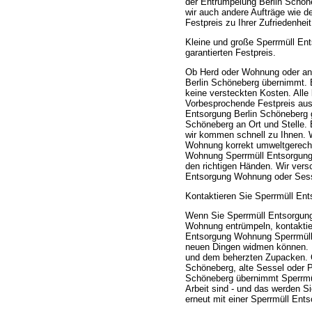
der Entrümpelung Berlin Schö
wir auch andere Aufträge wie 
Festpreis zu Ihrer Zufriedenhe
Kleine und große Sperrmüll E
garantierten Festpreis.
Ob Herd oder Wohnung oder an
Berlin Schöneberg übernimmt. Be
keine versteckten Kosten. All
Vorbesprochende Festpreis aus
Entsorgung Berlin Schöneberg 
Schöneberg an Ort und Stelle. 
wir kommen schnell zu Ihnen. W
Wohnung korrekt umweltgerecht
Wohnung Sperrmüll Entsorgung 
den richtigen Händen. Wir vers
Entsorgung Wohnung oder Sess
Kontaktieren Sie Sperrmüll Ent
Wenn Sie Sperrmüll Entsorgung
Wohnung entrümpeln, kontaktier
Entsorgung Wohnung Sperrmüll 
neuen Dingen widmen können. Pr
und dem beherzten Zupacken. O
Schöneberg, alte Sessel oder 
Schöneberg übernimmt Sperrmü
Arbeit sind - und das werden Si
erneut mit einer Sperrmüll En