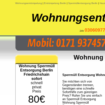
Wohnungsentrümpelung
|
Entrümpelung Berlin
|
Sperrmüllentsorgung Berlin
|
Haus
Wohnungsent
0306097
24h
Wohnung S
Wohnung Sperrmüll
Entsorgung Berlin
Friedrichshain
Sperrmüll Entsorgung Wohnun
sofort
Sie möchten sich von
schnell
Gegenständen trennen,
privat
benötigen eine schnelle
Preis
Soforthilfe zum günstigen
80€
Preis? Rufen Sie uns einfach
an Sperrmüll Entsorgung
Wohnung Sperrmüll