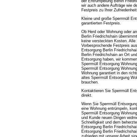
der Entrümpelung Berlin Fried
wir auch andere Aufträge wie 
Festpreis zu Ihrer Zufriedenhe
Kleine und große Sperrmüll En
garantierten Festpreis.
Ob Herd oder Wohnung oder an
Berlin Friedrichshain übernimmt
keine versteckten Kosten. All
Vorbesprochende Festpreis aus
Entsorgung Berlin Friedrichsha
Berlin Friedrichshain an Ort un
Entsorgung haben, wir kommen s
Sperrmüll Entsorgung Wohnung 
Sperrmüll Entsorgung Wohnung S
Wohnung garantiert in den rich
altes Sperrmüll Entsorgung Wo
brauchen.
Kontaktieren Sie Sperrmüll Ent
direkt.
Wenn Sie Sperrmüll Entsorgung
eine Wohnung entrümpeln, konta
Sperrmüll Entsorgung Wohnung S
und Kunde neuen Dingen widmen
Schnelligkeit und dem beherzt
Entsorgung Berlin Friedrichsha
Entsorgung Berlin Friedrichsh
zufrieden mit unserer Arbeit si