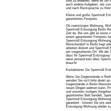
sind zu erwarten, wenn es um d
auch andere Aufgaben, wie zum 
und nach Rücksprache zu Ihrer Z
Kleine und große Sperrmüll En
garantierten Festpreis.
Ob zweisitziges Wohnung, Woh
Sperrmüll Entsorgung Berlin Rei
Zeit da. Bei uns gibt es keine
einem garantierten Festpreis he
Sperrmüll Entsorgung Wohnung 
Reinickendorf in Berlin liegt 
arbeiten diskret und Sperrmül
am vorgesehenen Ort. Mit der S
dass Ihr Sperrmüll Entsorgung 
wenn jemand kein altes Sperrm
braucht.
Kontaktieren Sie Sperrmüll Ent
Wenn Sie Gegenstände in Berli
wenden Sie sich bitte direkt a
Gegenstände in Berlin Reinicken
neuen Dingen widmen kann. Prof
und unserem mutigen Vorgehen.
gepolstertes Bett handelt, Spe
Sperrmüll Entsorgung Wohnung e
garantiert - können Sie uns weit
Entsorgung Wohnung wieder zu