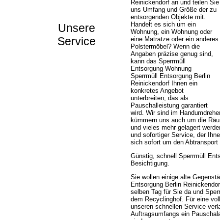
Reinickendorf an und teilen Sie
uns Umfang und Größe der zu
entsorgenden Objekte mit.
Handelt es sich um ein
Unsere
Wohnung, ein Wohnung oder
Service
eine Matratze oder ein anderes
Polstermöbel? Wenn die
Angaben präzise genug sind,
kann das Sperrmüll
Entsorgung Wohnung
Sperrmüll Entsorgung Berlin
Reinickendorf Ihnen ein
konkretes Angebot
unterbreiten, das als
Pauschalleistung garantiert
wird. Wir sind im Handumdrehe
kümmern uns auch um die Räumu
und vieles mehr gelagert werden
und sofortiger Service, der Ih
sich sofort um den Abtranspor
Günstig, schnell Sperrmüll Ent
Besichtigung.
Sie wollen einige alte Gegens
Entsorgung Berlin Reinickendor
selben Tag für Sie da und Sper
dem Recyclinghof. Für eine vo
unseren schnellen Service verl
Auftragsumfangs ein Pauschalan