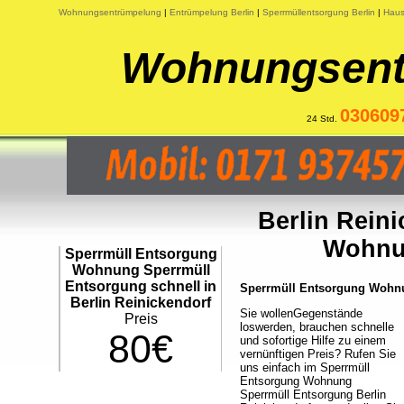
Wohnungsentrümpelung
|
Entrümpelung Berlin
|
Sperrmüllentsorgung Berlin
|
Haus
Wohnungsent
030609
24 Std.
Berlin Rein
Wohnu
Sperrmüll Entsorgung
Wohnung Sperrmüll
Entsorgung schnell in
Sperrmüll Entsorgung Wohnun
Berlin Reinickendorf
Sie wollenGegenstände
Preis
loswerden, brauchen schnelle
80€
und sofortige Hilfe zu einem
vernünftigen Preis? Rufen Sie
uns einfach im Sperrmüll
Entsorgung Wohnung
Sperrmüll Entsorgung Berlin