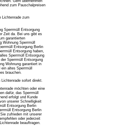
rechnen. Gern übernehmen
gehend zum Pauschalpreisen
n Lichtenrade zum
ng Sperrmüll Entsorgung
r Zeit da. Bei uns gibt es
um garantierten
ng Wohnung Sperrmüll
perrmüll Entsorgung Berlin
Sperrmüll Entsorgung haben,
alles Sperrmüll Entsorgung
 der Sperrmüll Entsorgung
ung Wohnung garantiert in
ein altes Sperrmüll
ues brauchen.
ichtenrade sofort direkt.
htenrade möchten oder eine
en dafür, das Sperrmüll
hend erfolgt und Kunde
von unserer Schnelligkeit
üll Entsorgung Berlin
errmüll Entsorgung Berlin
ie zufrieden mit unserer
 empfehlen oder jederzeit
Lichtenrade beauftragen.