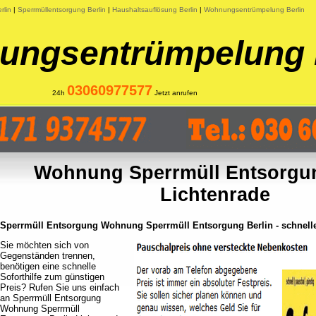
rlin
|
Sperrmüllentsorgung Berlin
|
Haushaltsauflösung Berlin
|
Wohnungsentrümpelung Berlin
ngsentrümpelung 
03060977577
24h
Jetzt anrufen
Wohnung Sperrmüll Entsorgun
Lichtenrade
Sperrmüll Entsorgung Wohnung Sperrmüll Entsorgung Berlin - schnelle
Sie möchten sich von
Gegenständen trennen,
benötigen eine schnelle
Soforthilfe zum günstigen
Preis? Rufen Sie uns einfach
an Sperrmüll Entsorgung
Wohnung Sperrmüll