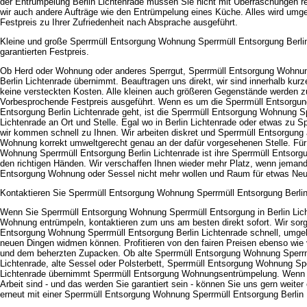
der Entrümpelung Berlin Lichtenrade müssen Sie nicht mit Überraschungen 
wir auch andere Aufträge wie den Entrümpelung eines Küche. Alles wird um
Festpreis zu Ihrer Zufriedenheit nach Absprache ausgeführt.
Kleine und große Sperrmüll Entsorgung Wohnung Sperrmüll Entsorgung Berli
garantierten Festpreis.
Ob Herd oder Wohnung oder anderes Sperrgut, Sperrmüll Entsorgung Wohnu
Berlin Lichtenrade übernimmt. Beauftragen uns direkt, wir sind innerhalb kurze
keine versteckten Kosten. Alle kleinen auch größeren Gegenstände werden z
Vorbesprochende Festpreis ausgeführt. Wenn es um die Sperrmüll Entsorgu
Entsorgung Berlin Lichtenrade geht, ist die Sperrmüll Entsorgung Wohnung S
Lichtenrade an Ort und Stelle. Egal wo in Berlin Lichtenrade oder etwas zu 
wir kommen schnell zu Ihnen. Wir arbeiten diskret und Sperrmüll Entsorgung 
Wohnung korrekt umweltgerecht genau an der dafür vorgesehenen Stelle. Für
Wohnung Sperrmüll Entsorgung Berlin Lichtenrade ist ihre Sperrmüll Entsorg
den richtigen Händen. Wir verschaffen Ihnen wieder mehr Platz, wenn jemand 
Entsorgung Wohnung oder Sessel nicht mehr wollen und Raum für etwas Ne
Kontaktieren Sie Sperrmüll Entsorgung Wohnung Sperrmüll Entsorgung Berlin L
Wenn Sie Sperrmüll Entsorgung Wohnung Sperrmüll Entsorgung in Berlin Lic
Wohnung entrümpeln, kontaktieren zum uns am besten direkt sofort. Wir sorg
Entsorgung Wohnung Sperrmüll Entsorgung Berlin Lichtenrade schnell, umge
neuen Dingen widmen können. Profitieren von den fairen Preisen ebenso wie 
und dem beherzten Zupacken. Ob alte Sperrmüll Entsorgung Wohnung Sperrm
Lichtenrade, alte Sessel oder Polsterbett, Sperrmüll Entsorgung Wohnung Sp
Lichtenrade übernimmt Sperrmüll Entsorgung Wohnungsentrümpelung. Wenn S
Arbeit sind - und das werden Sie garantiert sein - können Sie uns gern weiter
erneut mit einer Sperrmüll Entsorgung Wohnung Sperrmüll Entsorgung Berlin 