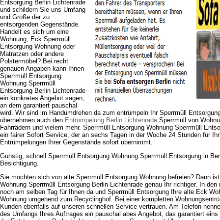
Entsorgung Berlin Lichtenrade
und schildern Sie uns Umfang
und Größe der zu
entsorgenden Gegenstände.
Handelt es sich um eine
Wohnung, Eck Sperrmüll
Entsorgung Wohnung oder
Matratzen oder andere
Polstermöbel? Bei recht
genauen Angaben kann Ihnen
Sperrmüll Entsorgung
Wohnung Sperrmüll
Entsorgung Berlin Lichtenrade
ein konkretes Angebot sagen,
an dem garantiert pauschal
wird. Wir sind im Handumdrehen da zum entrümpeln Ihr Sperrmüll Entsorgun
übernehmen auch den
Entrümpelung Berlin Lichtenrade
Sperrmüll von Wohnun
Fahrrädern und vielem mehr. Sperrmüll Entsorgung Wohnung Sperrmüll Entsor
ein fairer Sofort Service, der an sechs Tagen in der Woche 24 Stunden für Ih
Entrümpelungen Ihrer Gegenstände sofort übernimmt.
Günstig, schnell Sperrmüll Entsorgung Wohnung Sperrmüll Entsorgung in Ber
Besichtigung.
Sie möchten sich von alte Sperrmüll Entsorgung Wohnung befreien? Dann ist
Wohnung Sperrmüll Entsorgung Berlin Lichtenrade genau Ihr richtiger. In den 
noch am selben Tag für Ihnen da und Sperrmüll Entsorgung Ihre alte Eck Wo
Wohnung umgehend zum Recyclinghof. Bei einer kompletten Wohnungsentrü
Kunden ebenfalls auf unseren schnellen Service vertrauen. Am Telefon nenn
des Umfangs Ihres Auftrages ein pauschal abes Angebot, das garantiert eins 