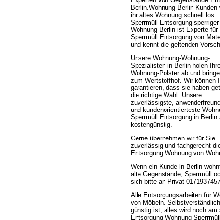
Experten von Gegenstände En
Berlin.Wohnung Berlin Kunden
ihr altes Wohnung schnell los.
Sperrmüll Entsorgung sperriger
Wohnung Berlin ist Experte für 
Sperrmüll Entsorgung von Mater
und kennt die geltenden Vorschr
Unsere Wohnung-Wohnung-
Spezialisten in Berlin holen Ihr
Wohnung-Polster ab und bringe
zum Wertstoffhof. Wir können 
garantieren, dass sie haben get
die richtige Wahl. Unsere
zuverlässigste, anwenderfreund
und kundenorientierteste Wohn
Sperrmüll Entsorgung in Berlin 
kostengünstig.
Gerne übernehmen wir für Sie
zuverlässig und fachgerecht d
Entsorgung Wohnung von Wohnu
Wenn ein Kunde in Berlin wohnt
alte Gegenstände, Sperrmüll o
sich bitte an Privat 017193745
Alle Entsorgungsarbeiten für 
von Möbeln. Selbstverständlic
günstig ist, alles wird noch a
Entsorgung Wohnung Sperrmüll E