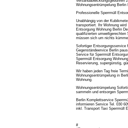
Versandabwicklungsgebühren z
Wohnungsentrümpelung Berlin K
Professionelle Sperrmüll Entso
Unabhängig von der Kubikmeter
transportiert. Ihr Wohnung wird
Entsorgung Wohnung Berlin Der
qualifizierten umweltgerechten
müssen sich um nichts kümme
Sofortiger Entsorgungsservice
Gegenständeervice Berlin pausc
Service für Sperrmüll Entsor
Sperrmüll Entsorgung Wohnung B
Reservierung, supergünstig, gün
Wir haben jeden Tag freie Term
Wohnungsentrümpelung in Berlin
Wohnung.
Wohnungsentrümpelung Sofortig
sammeln und entsorgen Sperrm
Berlin Komplettservice Sperrmü
informieren Service Tel. 030 
inkl. Transport Taxi Sperrmüll 
#